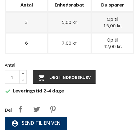
Antal
Enhedsrabat
Du sparer
Op til
3
5,00 kr.
15,00 kr.
Op til
6
7,00 kr.
42,00 kr.
Antal

LÆG I INDKØBSKURV
Leveringstid 2-4 dage

Del
SEND TIL EN VEN
account_circle