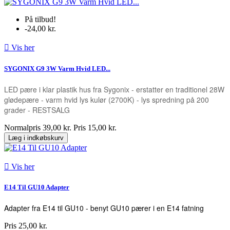
På tilbud!
-24,00 kr.

Vis her
SYGONIX G9 3W Varm Hvid LED...
LED pære i klar plastik hus fra Sygonix - erstatter en traditionel 28W
glødepære -
varm hvid lys kulør (2700K)
- lys spredning på 200
grader - RESTSALG
Normalpris
39,00 kr.
Pris
15,00 kr.
Læg i indkøbskurv

Vis her
E14 Til GU10 Adapter
Adapter fra E14 til GU10 - benyt GU10 pærer i en E14 fatning
Pris
25,00 kr.