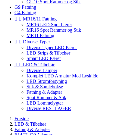
GU10 Spot Rammer og Stik
G9 Fatning
G4 Fatning


MR16/11 Fatning
MR16 LED Spot Pærer
MR16 Spot Rammer og Stik
MR11 Fatning


Diverse Typer
Diverse Typer LED Pærer
LED Strips & Tilbehør
Smart LED Pærer


LED & Tilbehør
Diverse Lamper
Komplet LED Armatur Med Lyskilde
LED Strømforsyning
Stik & Samlebokse
Fatning & Adapter
Spot Rammer & Stik
LED Lommelygter
Diverse RESTLAGER
Forside
LED & Tilbehør
Fatning & Adapter
E14 Til G9 Adapter