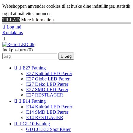
Webshoppen anvender cookies til at huske dine indstillinger, statistik
og til at målrette annoncer.
TILLAD
Mere information

Log ind
Kontakt os

Indkøbskurv
(0)

Søg


E27 Fatning
E27 Kultråd LED Pærer
E27 Globe LED Pærer
E27 Deko LED Pærer
E27 SMD LED Pærer
E27 RESTLAGER


E14 Fatning
E14 Kultråd LED Pærer
E14 SMD LED Pærer
E14 RESTLAGER


GU10 Fatning
GU10 LED Spot Pærer