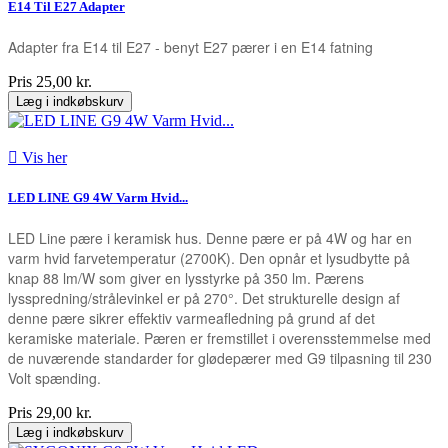
E14 Til E27 Adapter
Adapter fra E14 til E27 - benyt E27 pærer i en E14 fatning
Pris
25,00 kr.
Læg i indkøbskurv

Vis her
LED LINE G9 4W Varm Hvid...
LED Line pære i keramisk hus. Denne pære er på 4W og har en
varm hvid farvetemperatur (2700K). Den opnår et lysudbytte på
knap 88 lm/W som giver en lysstyrke på 350 lm. Pærens
lysspredning/strålevinkel er på 270°. Det strukturelle design af
denne pære sikrer effektiv varmeafledning på grund af det
keramiske materiale. Pæren er fremstillet i overensstemmelse med
de nuværende standarder for glødepærer med G9 tilpasning til 230
Volt spænding.
Pris
29,00 kr.
Læg i indkøbskurv