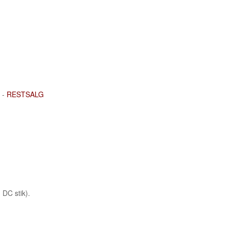
e -
RESTSALG
 DC stik).