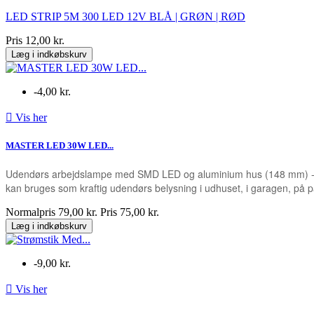
LED STRIP 5M 300 LED 12V BLÅ | GRØN | RØD
Pris
12,00 kr.
Læg i indkøbskurv
-4,00 kr.

Vis her
MASTER LED 30W LED...
Udendørs arbejdslampe med SMD LED og aluminium hus (148 mm) - fås 
kan bruges som kraftig udendørs belysning i udhuset, i garagen, på par
Normalpris
79,00 kr.
Pris
75,00 kr.
Læg i indkøbskurv
-9,00 kr.

Vis her