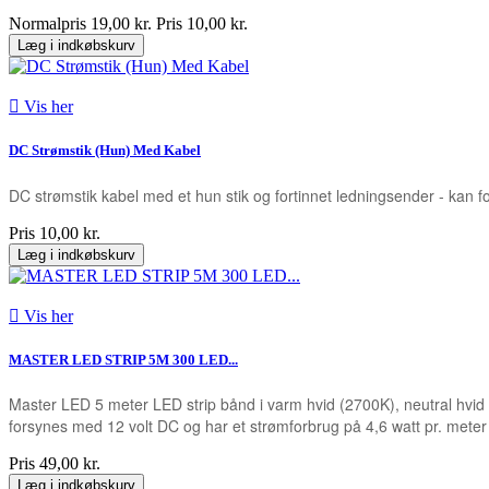
Normalpris
19,00 kr.
Pris
10,00 kr.
Læg i indkøbskurv

Vis her
DC Strømstik (Hun) Med Kabel
DC strømstik kabel med et hun stik og fortinnet ledningsender - kan f
Pris
10,00 kr.
Læg i indkøbskurv

Vis her
MASTER LED STRIP 5M 300 LED...
Master LED 5 meter LED strip bånd i varm hvid (2700K), neutral hvid 
forsynes med 12 volt DC og har et strømforbrug på 4,6 watt pr. meter 
Pris
49,00 kr.
Læg i indkøbskurv