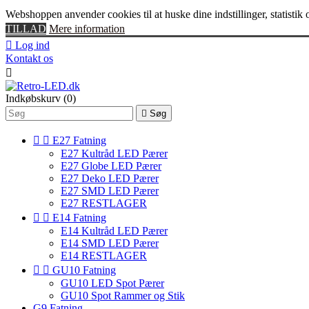
Webshoppen anvender cookies til at huske dine indstillinger, statistik o
TILLAD
Mere information

Log ind
Kontakt os

Indkøbskurv
(0)

Søg


E27 Fatning
E27 Kultråd LED Pærer
E27 Globe LED Pærer
E27 Deko LED Pærer
E27 SMD LED Pærer
E27 RESTLAGER


E14 Fatning
E14 Kultråd LED Pærer
E14 SMD LED Pærer
E14 RESTLAGER


GU10 Fatning
GU10 LED Spot Pærer
GU10 Spot Rammer og Stik
G9 Fatning