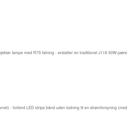
ojektør lampe med R7S fatning - erstatter en traditionel J118 50W pær
arvet) - forbind LED strips bånd uden lodning til en strømforsyning (med